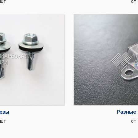
/шт
от
езы
Разные 
/шт
от