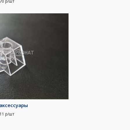
70
р/шт
аксессуары
11
р/шт