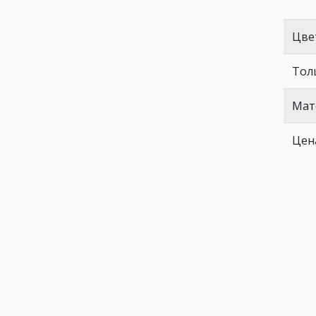
Цве
Тол
Мат
Цен