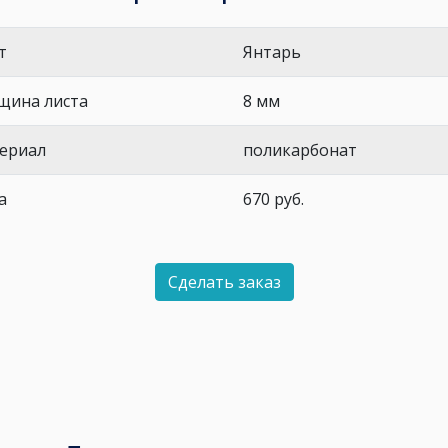
т
Янтарь
щина листа
8 мм
ериал
поликарбонат
а
670
руб.
Сделать заказ