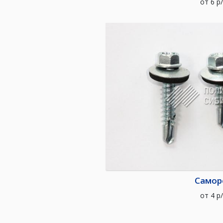
от
6
р
Самор
от
4
р