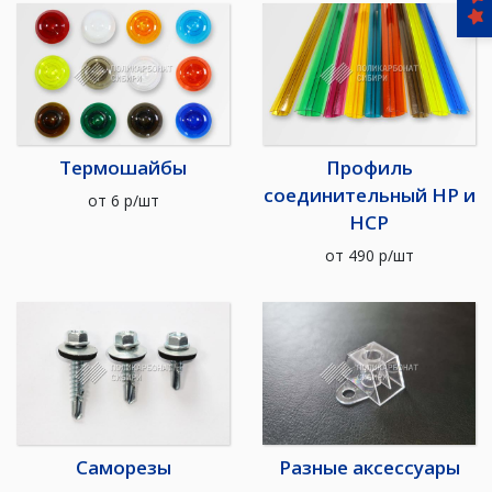
Термошайбы
Профиль
соединительный HP и
от
6
р/шт
HCP
от
490
р/шт
Саморезы
Разные аксессуары