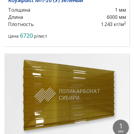
Royalplast МП-20 (У) зеленый
Толщина
1 мм
Длина
6000 мм
2
Плотность
1.243 кг/м
6720
Цена
р/лист
1
мм