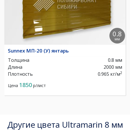
0.8
мм
Sunnex МП-20 (У) янтарь
Толщина
0.8 мм
Длина
2000 мм
2
Плотность
0.965 кг/м
1850
Цена
р/лист
Другие цвета Ultramarin 8 мм