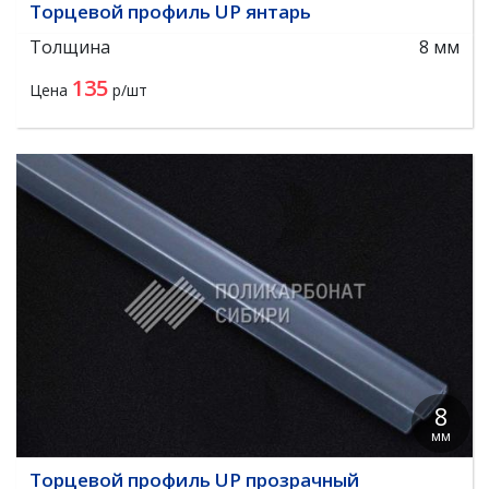
Торцевой профиль UP янтарь
Толщина
8 мм
135
Цена
р/шт
8
мм
Торцевой профиль UP прозрачный