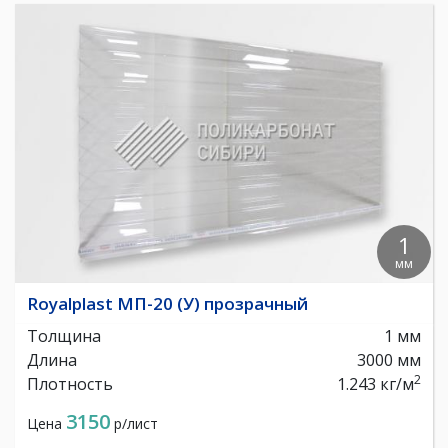
1
мм
Royalplast МП-20 (У) прозрачный
Толщина
1 мм
Длина
3000 мм
2
Плотность
1.243 кг/м
3150
Цена
р/лист