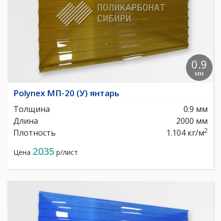
0.9
мм
Polynex МП-20 (У) янтарь
Толщина
0.9 мм
Длина
2000 мм
2
Плотность
1.104 кг/м
2035
Цена
р/лист