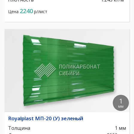
2240
Цена
р/лист
1
мм
Royalplast МП-20 (У) зеленый
Толщина
1 мм