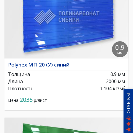
0.9
мм
Polynex МП-20 (У) синий
Толщина
0.9 мм
Длина
2000 мм
2
Плотность
1.104 кг/м
ОТЗЫВЫ
2035
Цена
р/лист