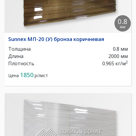
0.8
мм
Sunnex МП-20 (У) бронза коричневая
Толщина
0.8 мм
Длина
2000 мм
2
Плотность
0.965 кг/м
1850
Цена
р/лист