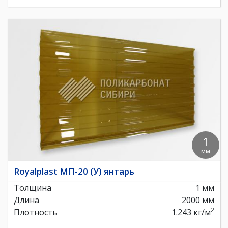
1
мм
Royalplast МП-20 (У) янтарь
Толщина
1 мм
Длина
2000 мм
2
Плотность
1.243 кг/м