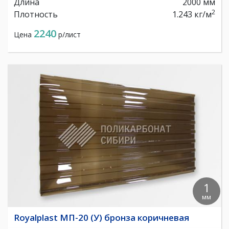
Длина
2000 мм
2
Плотность
1.243 кг/м
2240
Цена
р/лист
1
мм
Royalplast МП-20 (У) бронза коричневая