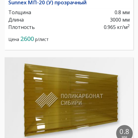
Sunnex МП-20 (У) прозрачный
Толщина
0.8 мм
Длина
3000 мм
2
Плотность
0.965 кг/м
2600
Цена
р/лист
0.8
мм