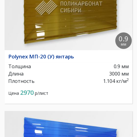
0.9
мм
Polynex МП-20 (У) янтарь
Толщина
0.9 мм
Длина
3000 мм
2
Плотность
1.104 кг/м
2970
Цена
р/лист