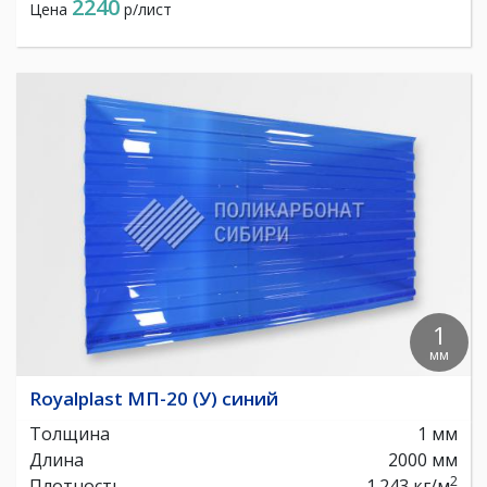
2240
Цена
р/лист
1
мм
Royalplast МП-20 (У) синий
Толщина
1 мм
Длина
2000 мм
2
Плотность
1.243 кг/м