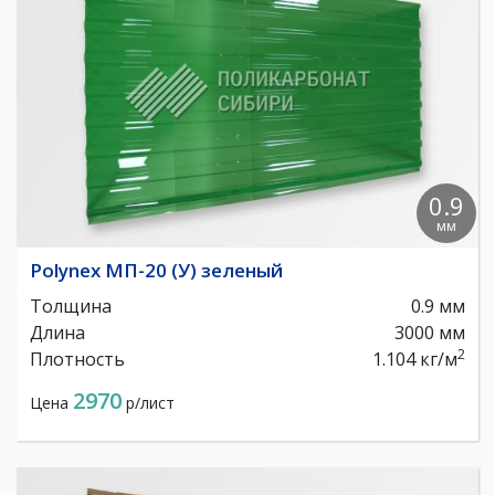
0.9
мм
Polynex МП-20 (У) зеленый
Толщина
0.9 мм
Длина
3000 мм
2
Плотность
1.104 кг/м
2970
Цена
р/лист