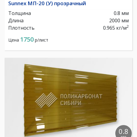
Sunnex МП-20 (У) прозрачный
Толщина
0.8 мм
Длина
2000 мм
2
Плотность
0.965 кг/м
1750
Цена
р/лист
0.8
мм