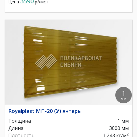
3590
Цена
р/лист
1
мм
Royalplast МП-20 (У) янтарь
Толщина
1 мм
Длина
3000 мм
2
Плотность
1.243 кг/м