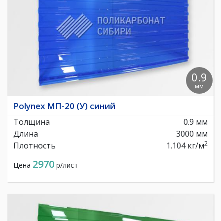
0.9
мм
Polynex МП-20 (У) синий
Толщина
0.9 мм
Длина
3000 мм
2
Плотность
1.104 кг/м
2970
Цена
р/лист