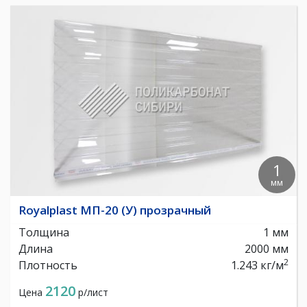
1
мм
Royalplast МП-20 (У) прозрачный
Толщина
1 мм
Длина
2000 мм
2
Плотность
1.243 кг/м
2120
Цена
р/лист