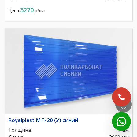
3270
Цена
р/лист
1
мм
Royalplast МП-20 (У) синий
Толщина
1 мм