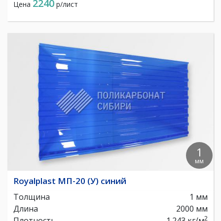
2240
Цена
р/лист
1
мм
Royalplast МП-20 (У) синий
Толщина
1 мм
Длина
2000 мм
2
Плотность
1.243 кг/м