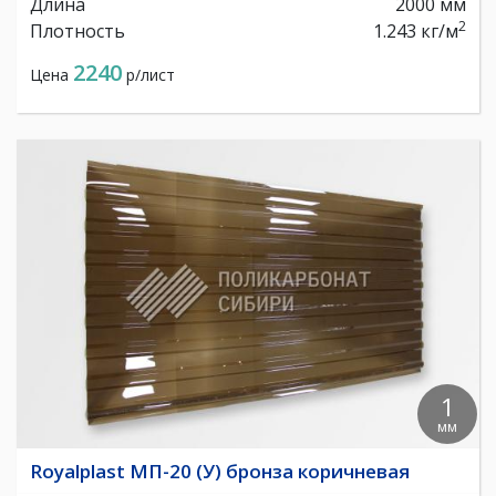
Длина
2000 мм
2
Плотность
1.243 кг/м
2240
Цена
р/лист
1
мм
Royalplast МП-20 (У) бронза коричневая