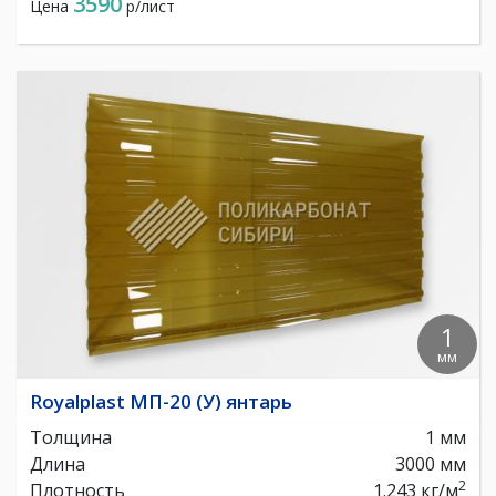
3590
Цена
р/лист
1
мм
Royalplast МП-20 (У) янтарь
Толщина
1 мм
Длина
3000 мм
2
Плотность
1.243 кг/м