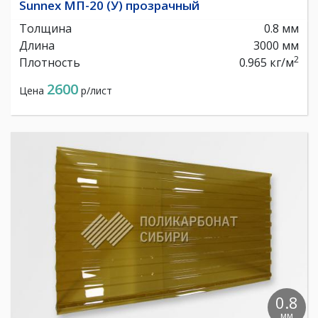
Sunnex МП-20 (У) прозрачный
Толщина
0.8 мм
Длина
3000 мм
2
Плотность
0.965 кг/м
2600
Цена
р/лист
0.8
мм