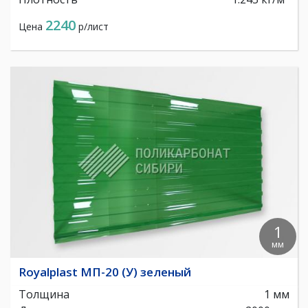
2240
Цена
р/лист
1
мм
Royalplast МП-20 (У) зеленый
Толщина
1 мм