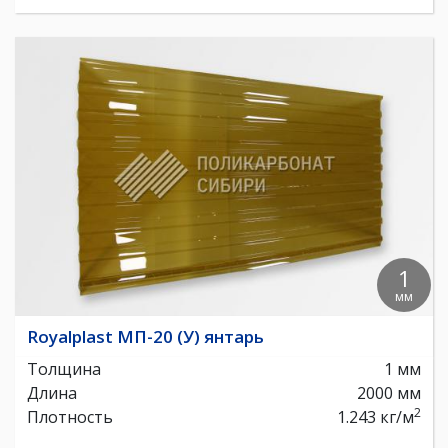
1
мм
Royalplast МП-20 (У) янтарь
Толщина
1 мм
Длина
2000 мм
2
Плотность
1.243 кг/м