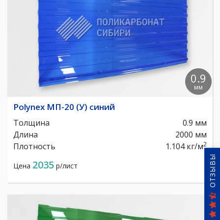
0.9
мм
Polynex МП-20 (У) синий
Толщина
0.9 мм
Длина
2000 мм
2
Плотность
1.104 кг/м
ОТЗЫВЫ
2035
Цена
р/лист