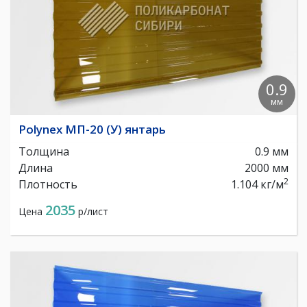
0.9
мм
Polynex МП-20 (У) янтарь
Толщина
0.9 мм
Длина
2000 мм
2
Плотность
1.104 кг/м
2035
Цена
р/лист