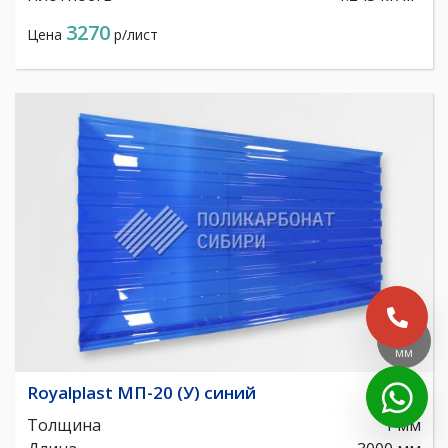
3270
Цена
р/лист
1
мм
Royalplast МП-20 (У) синий
Толщина
1 мм