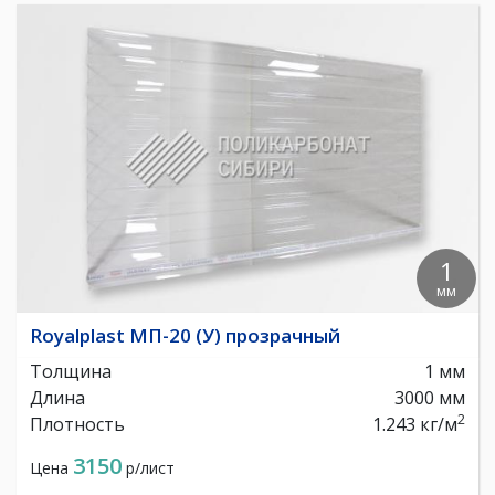
1
мм
Royalplast МП-20 (У) прозрачный
Толщина
1 мм
Длина
3000 мм
2
Плотность
1.243 кг/м
3150
Цена
р/лист