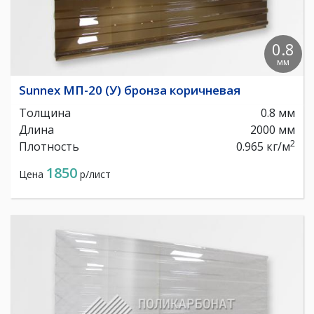
0.8
мм
Sunnex МП-20 (У) бронза коричневая
Толщина
0.8 мм
Длина
2000 мм
2
Плотность
0.965 кг/м
1850
Цена
р/лист