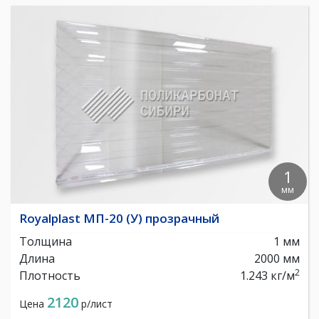
1
мм
Royalplast МП-20 (У) прозрачный
Толщина
1 мм
Длина
2000 мм
2
Плотность
1.243 кг/м
2120
Цена
р/лист