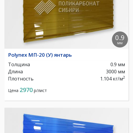
0.9
мм
Polynex МП-20 (У) янтарь
Толщина
0.9 мм
Длина
3000 мм
2
Плотность
1.104 кг/м
2970
Цена
р/лист