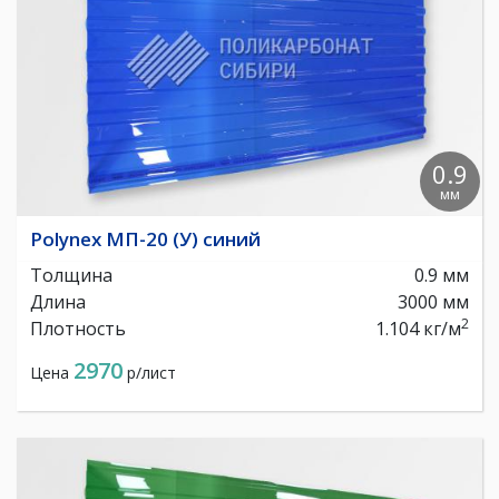
0.9
мм
Polynex МП-20 (У) синий
Толщина
0.9 мм
Длина
3000 мм
2
Плотность
1.104 кг/м
2970
Цена
р/лист