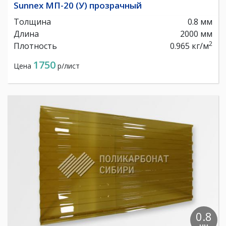
Sunnex МП-20 (У) прозрачный
Толщина
0.8 мм
Длина
2000 мм
2
Плотность
0.965 кг/м
1750
Цена
р/лист
0.8
мм