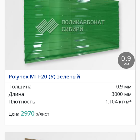
0.9
мм
Polynex МП-20 (У) зеленый
Толщина
0.9 мм
Длина
3000 мм
2
Плотность
1.104 кг/м
2970
Цена
р/лист